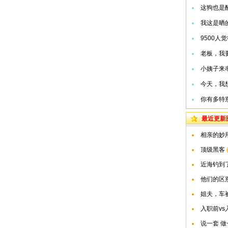
这狗也是
我这是晒
9500人
老板，我
小姨子来
今天，我
你有多特
最近更新
相亲的妙
顶级黑客
近海钓到
他们的区
姐夫，车
入职前vs
说一套 做