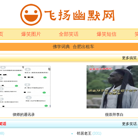
页
爆笑图片
全部笑话
爆笑短信
佛学词典
合肥出租车
更多搞笑..
律师的通讯录
很崇拜李白
笑话
更多笑话..
88)
邻居老王
(331)