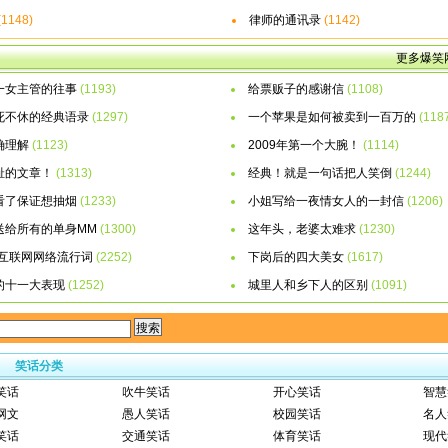
(1148)
律师的通讯录
(1142)
更多爆笑网
一女主管的往事
(1193)
给票贩子的感谢信
(1108)
死不休的经典语录
(1297)
一个苹果是如何被卖到一百万的
(118
确理解
(1123)
2009年第一个大腕！
(1114)
耻的文章！
(1313)
经典！就是一句话把人笑倒
(1244)
看了保证想抽烟
(1233)
小姐写给一夜情女人的一封信
(1206)
送给所有的单身MM
(1300)
这年头，老婆太难求
(1230)
国互联网网络流行词
(2252)
下岗后的四大美女
(1617)
的十一大表现
(1252)
城里人和乡下人的区别
(1091)
笑话分类
笑话
吹牛笑话
开心笑话
智慧
网文
愚人笑话
校园笑话
名人
笑话
交通笑话
体育笑话
现代