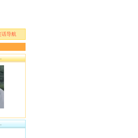
笑话导航
.
.