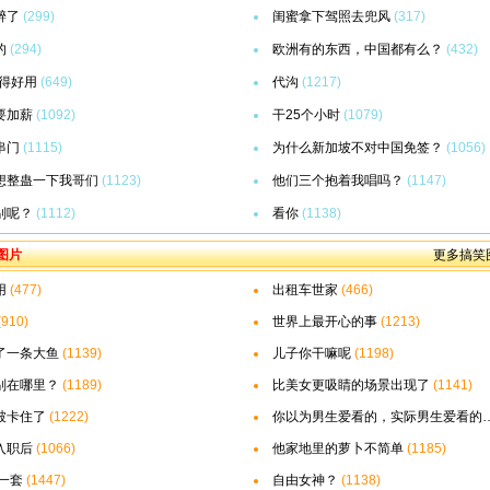
醉了
(299)
闺蜜拿下驾照去兜风
(317)
的
(294)
欧洲有的东西，中国都有么？
(432)
觉得好用
(649)
代沟
(1217)
要加薪
(1092)
干25个小时
(1079)
串门
(1115)
为什么新加坡不对中国免签？
(1056)
想整蛊一下我哥们
(1123)
他们三个抱着我唱吗？
(1147)
别呢？
(1112)
看你
(1138)
图片
更多搞笑图.
用
(477)
出租车世家
(466)
(910)
世界上最开心的事
(1213)
了一条大鱼
(1139)
儿子你干嘛呢
(1198)
别在哪里？
(1189)
比美女更吸睛的场景出现了
(1141)
被卡住了
(1222)
你以为男生爱看的，实际男生爱看的
入职后
(1066)
他家地里的萝卜不简单
(1185)
一套
(1447)
自由女神？
(1138)