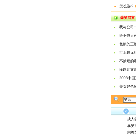
怎么选？
爆笑网文
我与公司
语不惊人
色狼的正
世上最无
不抽烟的
谨以此文
2008中
美女好色
成人
暴笑
宗教