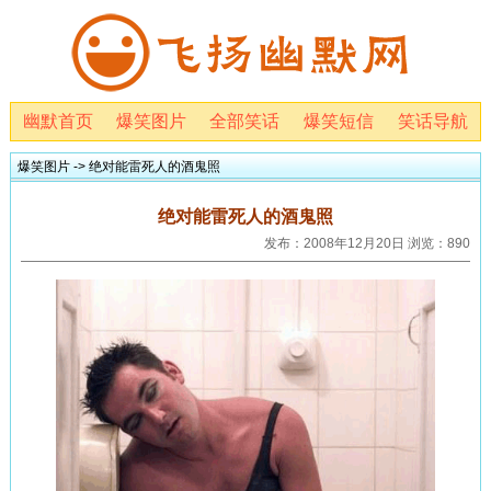
幽默首页
爆笑图片
全部笑话
爆笑短信
笑话导航
爆笑图片
-> 绝对能雷死人的酒鬼照
绝对能雷死人的酒鬼照
发布：2008年12月20日 浏览：890