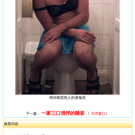
绝对能雷死人的酒鬼照
一家三口强悍的睡姿
下一篇：
〖
关闭窗口
〗
推荐内容