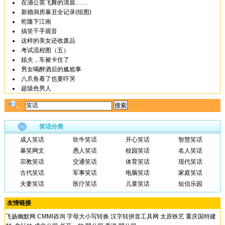
在浦公英飞舞的清晨……
新婚洞房暴丑全记录(组图)
乾隆下江南
搞笑千手观音
这样的美女还收废品
考试流程图（五）
姐夫，车被卡住了
男女喝醉酒后的尴尬事
八爪鱼看了也要吓哭
超级色男人
笑话分类
成人笑话
吹牛笑话
开心笑话
智慧笑话
暴笑网文
愚人笑话
校园笑话
名人笑话
宗教笑话
交通笑话
体育笑话
现代笑话
古代笑话
军事笑话
电脑笑话
家庭笑话
夫妻笑话
医疗笑话
儿童笑话
短信乐园
友情链接
飞扬幽默网
CMMI咨询
字母大小写转换
汉字转拼音工具网
太原铁艺
重庆国特建