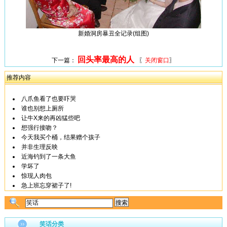
新婚洞房暴丑全记录(组图)
回头率最高的人
下一篇：
〖
关闭窗口
〗
推荐内容
八爪鱼看了也要吓哭
谁也别想上厕所
让牛X来的再凶猛些吧
想强行接吻？
今天我买个桶，结果赠个孩子
并非生理反映
近海钓到了一条大鱼
学坏了
惊现人肉包
急上班忘穿裙子了!
笑话分类