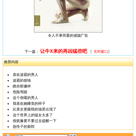
令人不寒而栗的戒烟广告
让牛X来的再凶猛些吧
下一篇：
〖
关闭窗口
〗
推荐内容
喜欢波霸的男人
波霸的烦恼
瞧你那傻样
危险驾驶
这个倒霉的男人
我喜欢她睡觉的样子
比美女更吸睛的场景出现了
这个世界上的猛女太多了
很犹豫要不要过去提醒一下
急性子的新郎