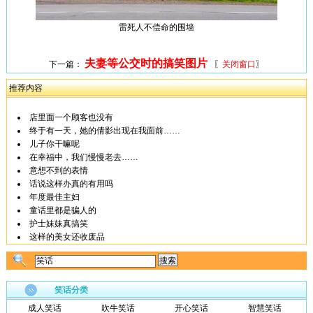
雷死人不偿命的围墙
夫妻等公交时的搞笑图片
下一篇：
〖
关闭窗口
〗
推荐内容
店里面一个顾客也没有
终于有一天，她的倩影出现在我面前……
儿子你干嘛呢
在幸福中，我们慢慢老去……
意想不到的表情
话说这样办真的有用吗
年度最佳主妇
童话里都是骗人的
护士妹妹真搞笑
这样的美女还收废品
笑话分类
成人笑话
吹牛笑话
开心笑话
智慧笑话