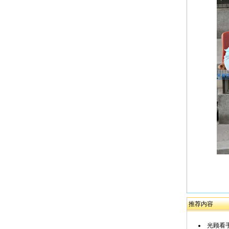
推荐内容
光顾看