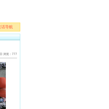
笑话导航
日 浏览：777