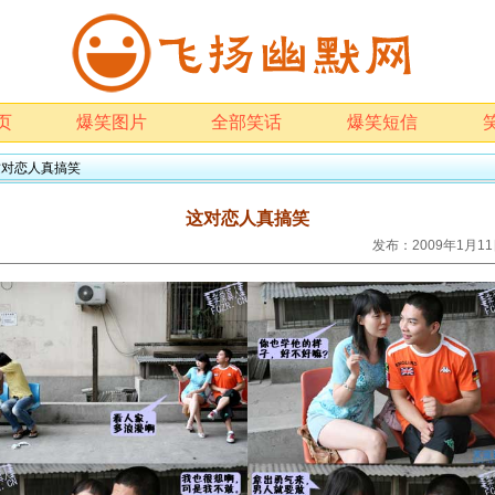
页
爆笑图片
全部笑话
爆笑短信
 这对恋人真搞笑
这对恋人真搞笑
发布：2009年1月11