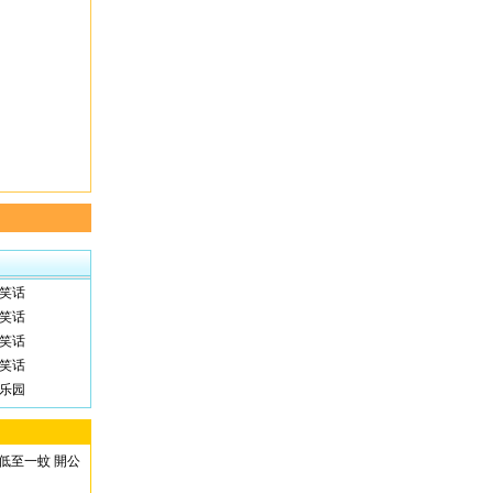
笑话
笑话
笑话
笑话
乐园
 低至一蚊
開公