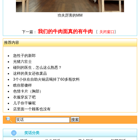
功夫厉害的MM
我们的牛肉面真的有牛肉
下一篇：
〖
关闭窗口
〗
推荐内容
急性子的新郎
光猪六壮士
碰到的医生，怎么这么熟悉？
这样的美女还收废品
3个小伙在自助火锅店喝掉了60多瓶饮料
瞧你那傻样
色情卡片（胸部）
衣服穿反了吧
儿子你干嘛呢
店里面一个顾客也没有
笑话分类