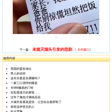
...
未熄灭烟头引发的悲剧
下一篇：
〖
关闭窗口
〗
推荐内容
美国的盟友地位
男人的信仰
这对夫妻是在裸睡吗？
一家三口强悍的睡姿
令MM尴尬的门铃
在彩霞漫天的黄昏……
过年了俺也讨俩钱花花
大城市发展就是快，公交站台都穿鞋了
就有这种变态的人
欲火焚胸