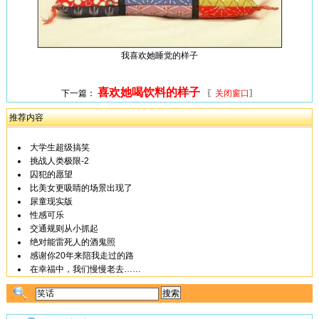
我喜欢她睡觉的样子
喜欢她喝饮料的样子
下一篇：
〖
关闭窗口
〗
推荐内容
大学生超级搞笑
挑战人类极限-2
囚犯的愿望
比美女更吸睛的场景出现了
尿童现实版
性感可乐
交通规则从小抓起
绝对能雷死人的酒鬼照
感谢你20年来陪我走过的路
在幸福中，我们慢慢老去……